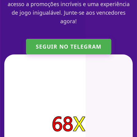
acesso a promoções incríveis e uma experiência
de jogo inigualável. Junte-se aos vencedores
agora!
SEGUIR NO TELEGRAM