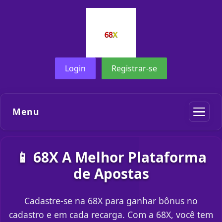
Login
Registrar-se
Menu
📱 68X A Melhor Plataforma
de Apostas
Cadastre-se na 68X para ganhar bônus no
cadastro e em cada recarga. Com a 68X, você tem