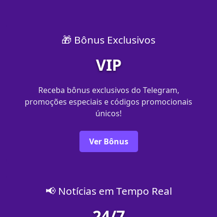
🎁 Bônus Exclusivos
VIP
Receba bônus exclusivos do Telegram,
promoções especiais e códigos promocionais
únicos!
Ver Bônus
📢 Notícias em Tempo Real
24/7