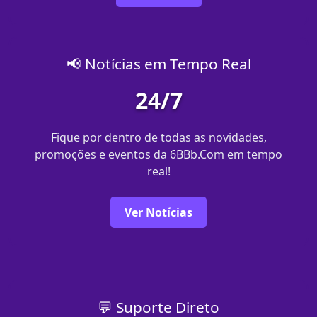
📢 Notícias em Tempo Real
24/7
Fique por dentro de todas as novidades,
promoções e eventos da 6BBb.Com em tempo
real!
Ver Notícias
💬 Suporte Direto