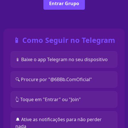
Entrar Grupo
📱 Como Seguir no Telegram
📱 Baixe o app Telegram no seu dispositivo
🔍 Procure por "@6BBb.ComOficial"
👆 Toque em "Entrar" ou "Join"
🔔 Ative as notificações para não perder
nada