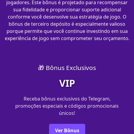
jogadores. Este bônus é projetado para recompensar
sua fidelidade e proporcionar suporte adicional
conforme você desenvolve sua estratégia de jogo. O
bônus de terceiro depósito é especialmente valioso
porque permite que você continue investindo em sua
experiência de jogo sem comprometer seu orçamento.
🎁 Bônus Exclusivos
VIP
Receba bônus exclusivos do Telegram,
promoções especiais e códigos promocionais
únicos!
Ver Bônus