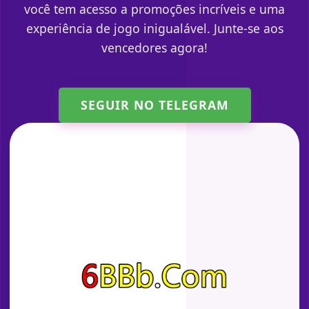
você tem acesso a promoções incríveis e uma
experiência de jogo inigualável. Junte-se aos
vencedores agora!
SEGUIR NO TELEGRAM