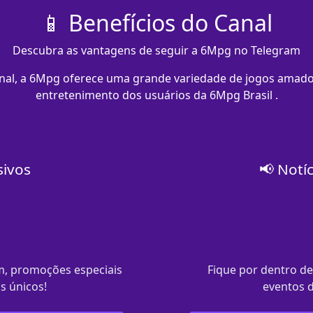
📱 Benefícios do Canal
Descubra as vantagens de seguir a 6Mpg no Telegram
al, a 6Mpg oferece uma grande variedade de jogos amados
entretenimento dos usuários da 6Mpg Brasil .
sivos
📢 Notí
m, promoções especiais
Fique por dentro d
s únicos!
eventos 