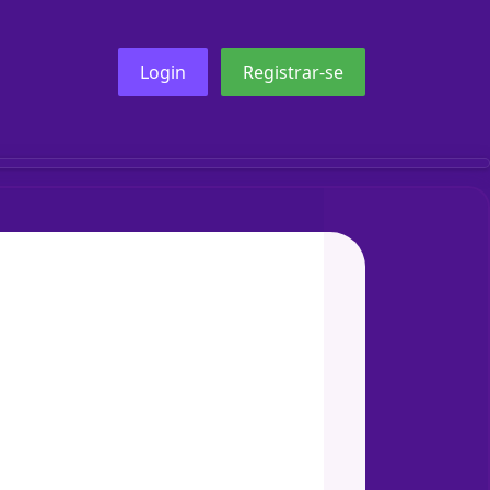
Login
Registrar-se