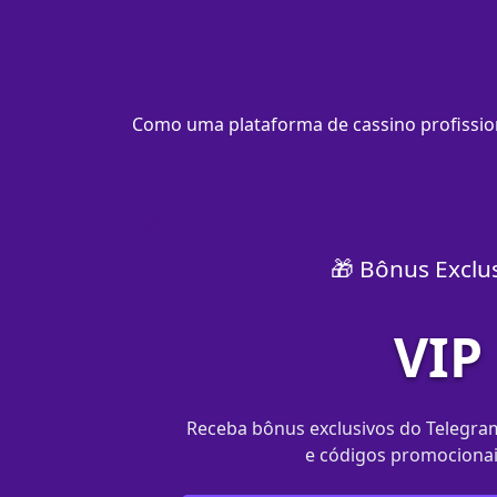
Como uma plataforma de cassino profission
🎁 Bônus Exclu
VIP
Receba bônus exclusivos do Telegra
e códigos promocionai