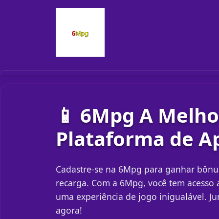
📱 6Mpg A Melho
Plataforma de A
Cadastre-se na 6Mpg para ganhar bônu
recarga. Com a 6Mpg, você tem acesso a
uma experiência de jogo inigualável. J
agora!