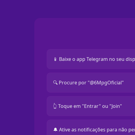
📱 Baixe o app Telegram no seu disp
🔍 Procure por "@6MpgOficial"
👆 Toque em "Entrar" ou "Join"
🔔 Ative as notificações para não p