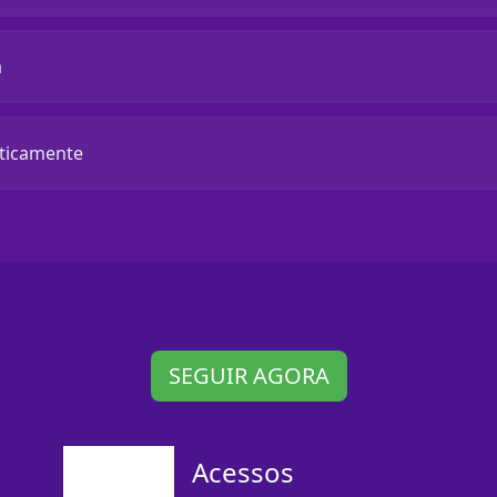
a
aticamente
SEGUIR AGORA
Acessos