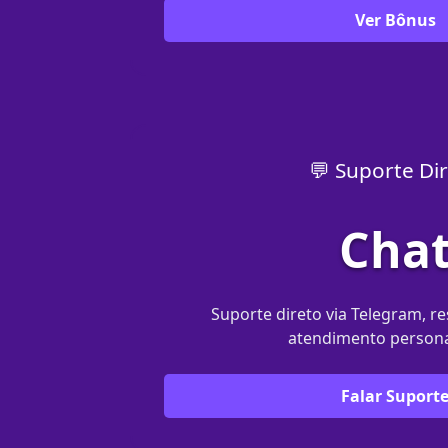
Ver Bônus
💬 Suporte Di
Cha
Suporte direto via Telegram, r
atendimento persona
Falar Suport