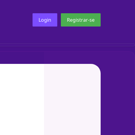
Login
Registrar-se