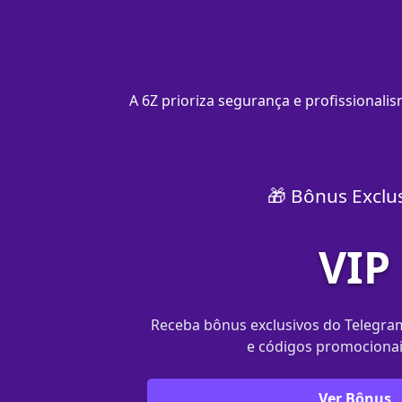
A 6Z prioriza segurança e profissional
🎁 Bônus Exclu
VIP
Receba bônus exclusivos do Telegra
e códigos promocionai
Ver Bônus