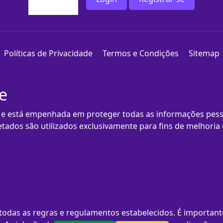
Políticas de Privacidade
Termos e Condições
Sitemap
de
os e está empenhada em proteger todas as informações pes
tados são utilizados exclusivamente para fins de melhoria
odas as regras e regulamentos estabelecidos. É important