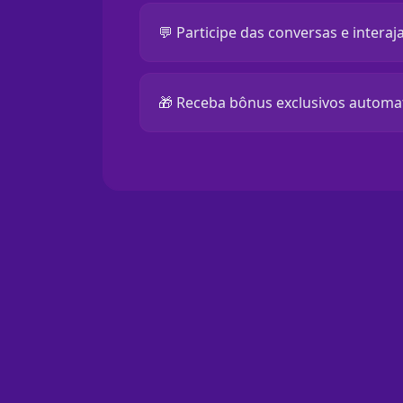
💬 Participe das conversas e interaj
🎁 Receba bônus exclusivos autom