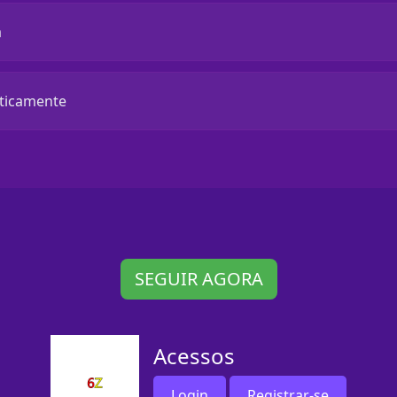
a
aticamente
SEGUIR AGORA
Acessos
Login
Registrar-se