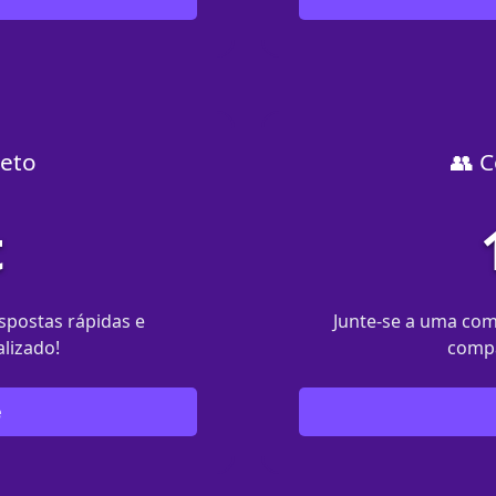
reto
👥 
t
espostas rápidas e
Junte-se a uma com
lizado!
compa
e