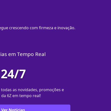
segue crescendo com firmeza e inovação.
cias em Tempo Real
24/7
e todas as novidades, promoções e
 da 6Z em tempo real!
Ver Notícias