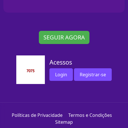
SEGUIR AGORA
Acessos
Login
Registrar-se
Políticas de Privacidade
Termos e Condições
Sitemap