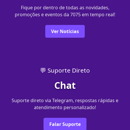
Fique por dentro de todas as novidades,
promoções e eventos da 7075 em tempo real!
Ver Notícias
💬 Suporte Direto
Chat
Suporte direto via Telegram, respostas rápidas e
atendimento personalizado!
Falar Suporte