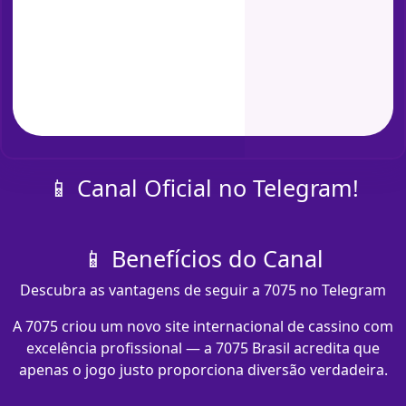
📱 Canal Oficial no Telegram!
📱 Benefícios do Canal
Descubra as vantagens de seguir a 7075 no Telegram
A 7075 criou um novo site internacional de cassino com
excelência profissional — a 7075 Brasil acredita que
apenas o jogo justo proporciona diversão verdadeira.