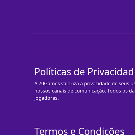
Políticas de Privacida
A 70Games valoriza a privacidade de seus 
nossos canais de comunicação. Todos os dad
jogadores.
Termos e Condições