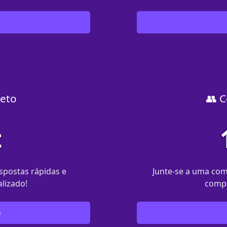
reto
👥 
t
espostas rápidas e
Junte-se a uma com
lizado!
compa
e