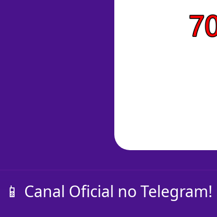
📱 Canal Oficial no Telegram!