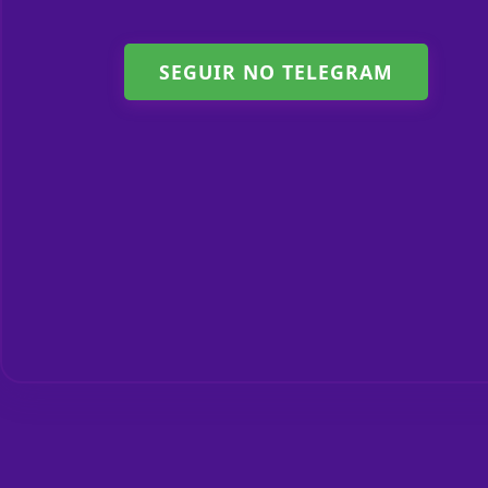
SEGUIR NO TELEGRAM