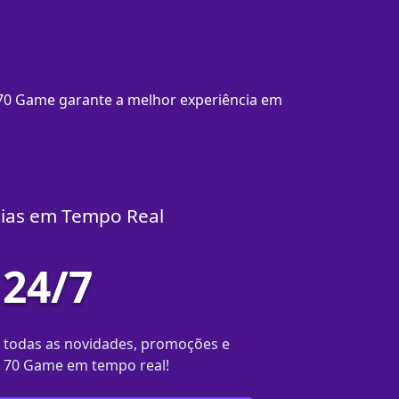
 70 Game garante a melhor experiência em
cias em Tempo Real
24/7
e todas as novidades, promoções e
 70 Game em tempo real!