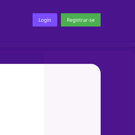
Login
Registrar-se