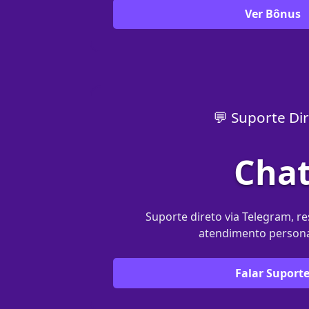
Ver Bônus
💬 Suporte Di
Cha
Suporte direto via Telegram, r
atendimento persona
Falar Suport