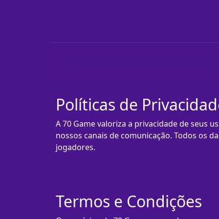
Políticas de Privacida
A 70 Game valoriza a privacidade de seus 
nossos canais de comunicação. Todos os dad
jogadores.
Termos e Condições