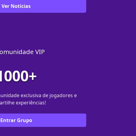
Ver Notícias
Comunidade VIP
1000+
unidade exclusiva de jogadores e
rtilhe experiências!
Entrar Grupo