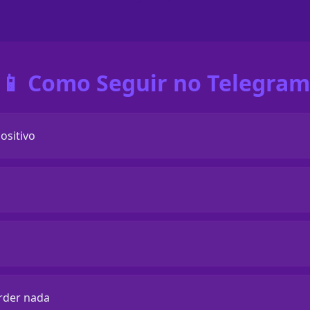
📱 Como Seguir no Telegram
ositivo
erder nada