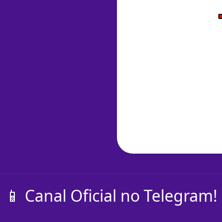
📱 Canal Oficial no Telegram!