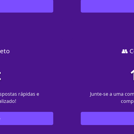
reto
👥 
t
espostas rápidas e
Junte-se a uma com
lizado!
compa
e