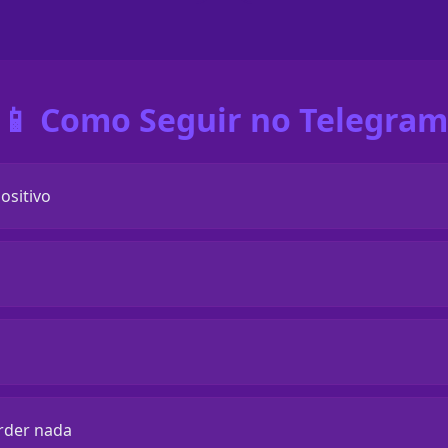
📱 Como Seguir no Telegram
ositivo
erder nada