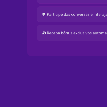
💬 Participe das conversas e interaj
🎁 Receba bônus exclusivos autom