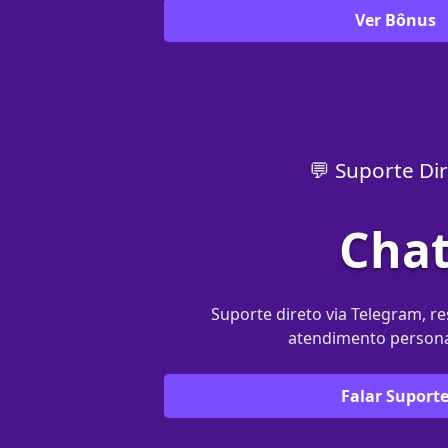
Ver Bônus
💬 Suporte Di
Cha
Suporte direto via Telegram, r
atendimento persona
Falar Suport