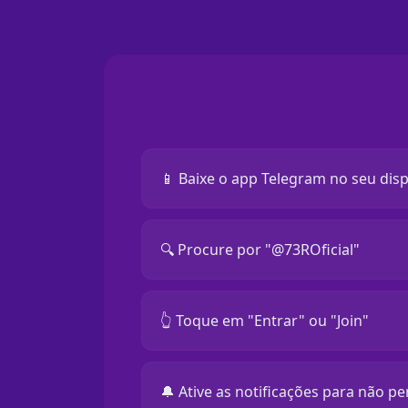
📱 Baixe o app Telegram no seu disp
🔍 Procure por "@73ROficial"
👆 Toque em "Entrar" ou "Join"
🔔 Ative as notificações para não p