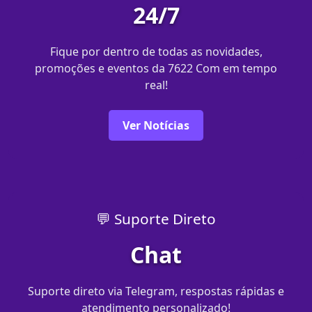
24/7
Fique por dentro de todas as novidades,
promoções e eventos da 7622 Com em tempo
real!
Ver Notícias
💬 Suporte Direto
Chat
Suporte direto via Telegram, respostas rápidas e
atendimento personalizado!