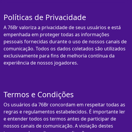
Políticas de Privacidade
A 76Br valoriza a privacidade de seus usuários e está
empenhada em proteger todas as informações
pessoais fornecidas durante o uso de nossos canais de
comunicação. Todos os dados coletados são utilizados
exclusivamente para fins de melhoria contínua da
experiência de nossos jogadores.
Termos e Condições
Os usuários da 76Br concordam em respeitar todas as
regras e regulamentos estabelecidos. É importante ler
e entender todos os termos antes de participar de
nossos canais de comunicação. A violação destes