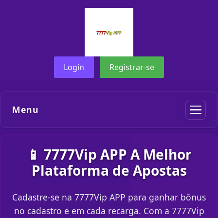
Login
Registrar-se
Menu
📱 7777Vip APP A Melhor
Plataforma de Apostas
Cadastre-se na 7777Vip APP para ganhar bônus
no cadastro e em cada recarga. Com a 7777Vip