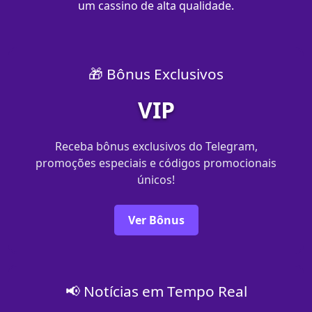
um cassino de alta qualidade.
🎁 Bônus Exclusivos
VIP
Receba bônus exclusivos do Telegram,
promoções especiais e códigos promocionais
únicos!
Ver Bônus
📢 Notícias em Tempo Real