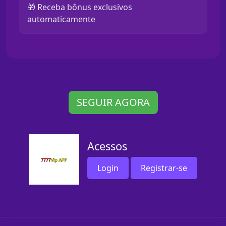
🎁 Receba bônus exclusivos
automaticamente
SEGUIR AGORA
Acessos
Login
Registrar-se