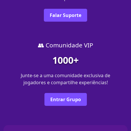
Falar Suporte
👥 Comunidade VIP
1000+
Junte-se a uma comunidade exclusiva de
jogadores e compartilhe experiências!
Entrar Grupo