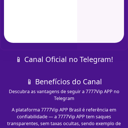
📱 Canal Oficial no Telegram!
📱 Benefícios do Canal
Descubra as vantagens de seguir a 7777Vip APP no
Telegram
A plataforma 7777Vip APP Brasil é referência em
confiabilidade — a 7777Vip APP tem saques
transparentes, sem taxas ocultas, sendo exemplo de