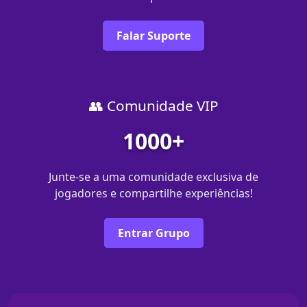
Falar Suporte
👥 Comunidade VIP
1000+
Junte-se a uma comunidade exclusiva de
jogadores e compartilhe experiências!
Entrar Grupo