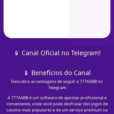
📱 Canal Oficial no Telegram!
📱 Benefícios do Canal
Descubra as vantagens de seguir a 777AABB no
Telegram
A 777AABB é um software de apostas profissional e
conveniente, onde você pode desfrutar dos jogos de
cassino mais populares e de um serviço premium na