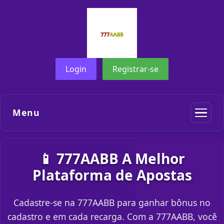
Login
Registrar-se
Menu
📱 777AABB A Melhor
Plataforma de Apostas
Cadastre-se na 777AABB para ganhar bônus no
cadastro e em cada recarga. Com a 777AABB, você