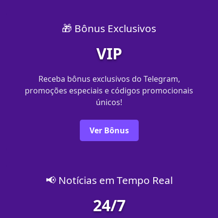
🎁 Bônus Exclusivos
VIP
Receba bônus exclusivos do Telegram,
promoções especiais e códigos promocionais
únicos!
Ver Bônus
📢 Notícias em Tempo Real
24/7