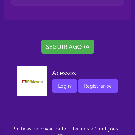
SEGUIR AGORA
Acessos
Login
Registrar-se
Políticas de Privacidade
Termos e Condições