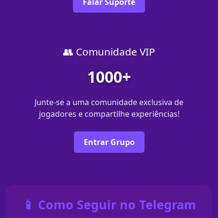
Falar Suporte
👥 Comunidade VIP
1000+
Junte-se a uma comunidade exclusiva de
jogadores e compartilhe experiências!
Entrar Grupo
📱 Como Seguir no Telegram