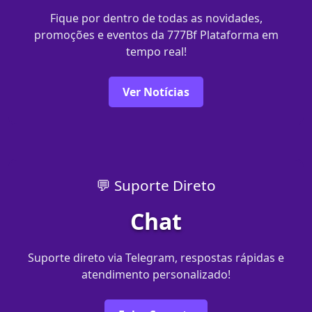
Fique por dentro de todas as novidades,
promoções e eventos da 777Bf Plataforma em
tempo real!
Ver Notícias
💬 Suporte Direto
Chat
Suporte direto via Telegram, respostas rápidas e
atendimento personalizado!