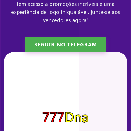
tem acesso a promoções incríveis e uma
experiência de jogo inigualável. Junte-se aos
vencedores agora!
SEGUIR NO TELEGRAM