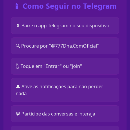
📱 Como Seguir no Telegram
📱 Baixe o app Telegram no seu dispositivo
🔍 Procure por "@777Dna.ComOficial"
👆 Toque em "Entrar" ou "Join"
🔔 Ative as notificações para não perder
nada
💬 Participe das conversas e interaja