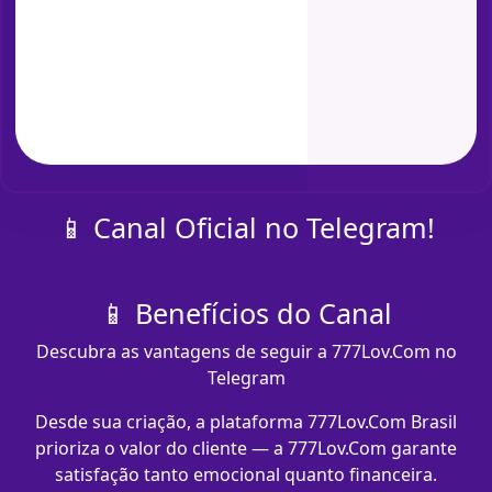
📱 Canal Oficial no Telegram!
📱 Benefícios do Canal
Descubra as vantagens de seguir a 777Lov.Com no
Telegram
Desde sua criação, a plataforma 777Lov.Com Brasil
prioriza o valor do cliente — a 777Lov.Com garante
satisfação tanto emocional quanto financeira.