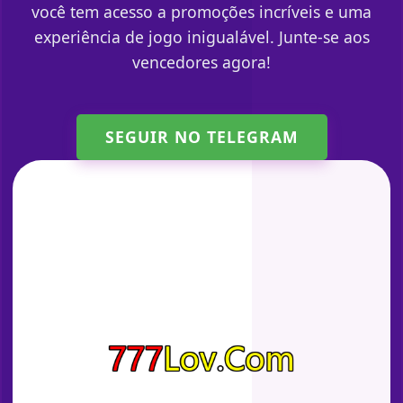
você tem acesso a promoções incríveis e uma
experiência de jogo inigualável. Junte-se aos
vencedores agora!
SEGUIR NO TELEGRAM