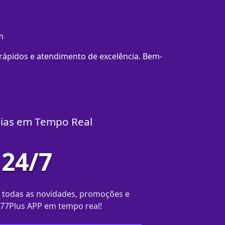
m
 rápidos e atendimento de excelência. Bem-
cias em Tempo Real
24/7
e todas as novidades, promoções e
777Plus APP em tempo real!