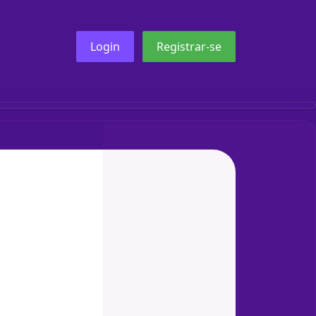
Login
Registrar-se