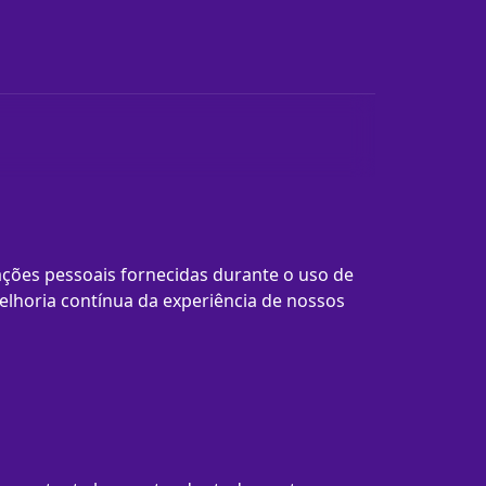
ações pessoais fornecidas durante o uso de
elhoria contínua da experiência de nossos