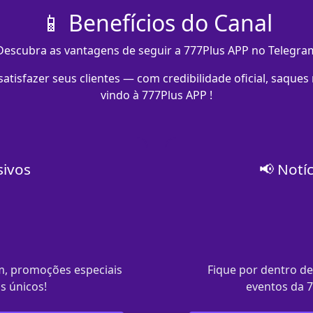
📱 Benefícios do Canal
Descubra as vantagens de seguir a 777Plus APP no Telegra
atisfazer seus clientes — com credibilidade oficial, saques
vindo à 777Plus APP !
sivos
📢 Notí
m, promoções especiais
Fique por dentro d
s únicos!
eventos da 