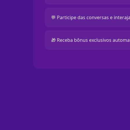
💬 Participe das conversas e interaj
🎁 Receba bônus exclusivos autom