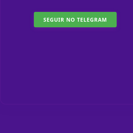
SEGUIR NO TELEGRAM