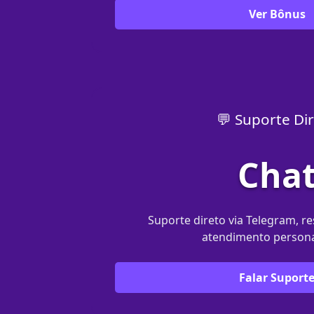
Ver Bônus
💬 Suporte Di
Cha
Suporte direto via Telegram, r
atendimento persona
Falar Suport