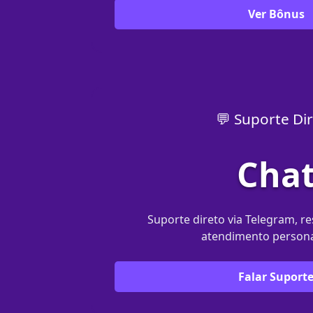
Ver Bônus
💬 Suporte Di
Cha
Suporte direto via Telegram, r
atendimento persona
Falar Suport