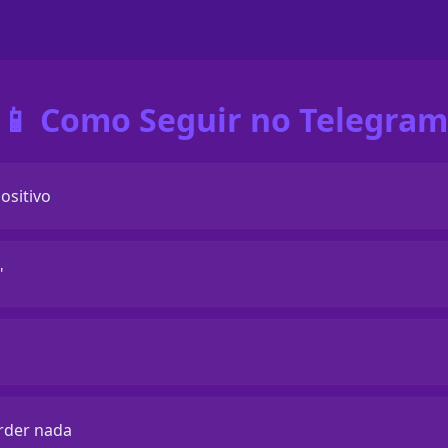
📱 Como Seguir no Telegram
ositivo
"
erder nada