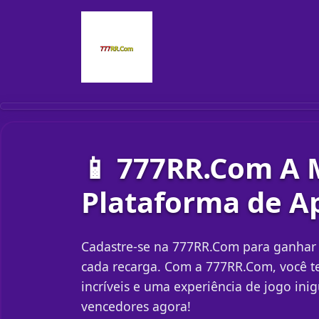
📱 777RR.Com A 
Plataforma de A
Cadastre-se na 777RR.Com para ganhar
cada recarga. Com a 777RR.Com, você 
incríveis e uma experiência de jogo inig
vencedores agora!