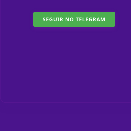
SEGUIR NO TELEGRAM