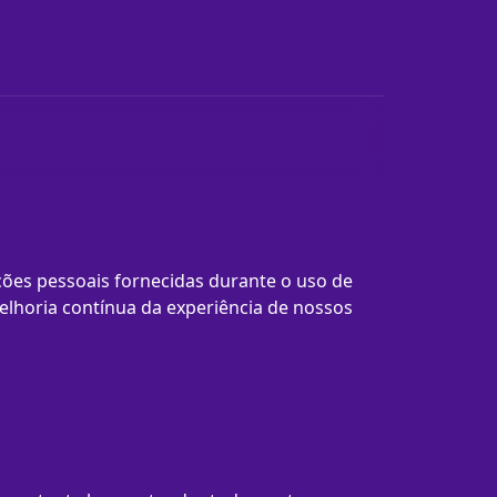
ões pessoais fornecidas durante o uso de
elhoria contínua da experiência de nossos