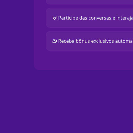
💬 Participe das conversas e interaj
🎁 Receba bônus exclusivos autom