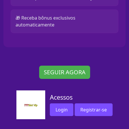
🎁 Receba bônus exclusivos
automaticamente
SEGUIR AGORA
Acessos
Login
Registrar-se