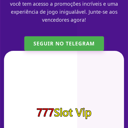
você tem acesso a promoções incríveis e uma
experiência de jogo inigualável. Junte-se aos
vencedores agora!
SEGUIR NO TELEGRAM