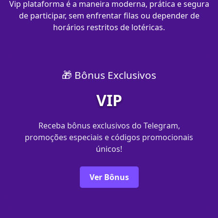
Vip plataforma é a maneira moderna, prática e segura
de participar, sem enfrentar filas ou depender de
horários restritos de lotéricas.
🎁 Bônus Exclusivos
VIP
Receba bônus exclusivos do Telegram,
promoções especiais e códigos promocionais
únicos!
Ver Bônus