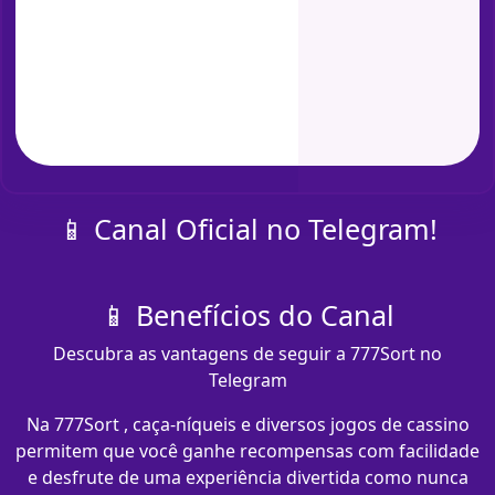
📱 Canal Oficial no Telegram!
📱 Benefícios do Canal
Descubra as vantagens de seguir a 777Sort no
Telegram
Na 777Sort , caça-níqueis e diversos jogos de cassino
permitem que você ganhe recompensas com facilidade
e desfrute de uma experiência divertida como nunca