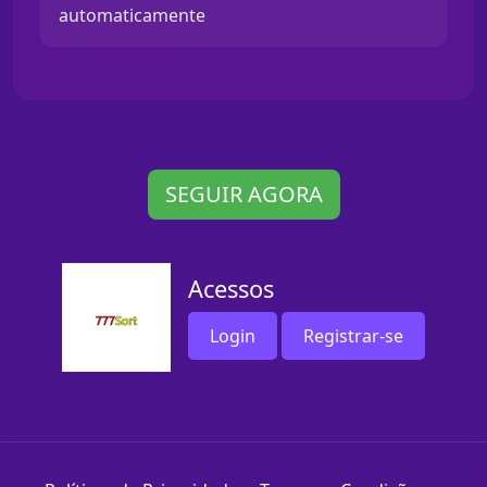
automaticamente
SEGUIR AGORA
Acessos
Login
Registrar-se