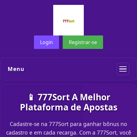
Login
Registrar-se
Menu
📱 777Sort A Melhor
Plataforma de Apostas
Cadastre-se na 777Sort para ganhar bônus no
cadastro e em cada recarga. Com a 777Sort, você