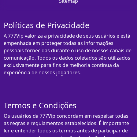
Sitemap
Políticas de Privacidade
A 777Vip valoriza a privacidade de seus usuários e está
empenhada em proteger todas as informações
pessoais fornecidas durante o uso de nossos canais de
comunicação. Todos os dados coletados são utilizados
exclusivamente para fins de melhoria contínua da
experiência de nossos jogadores.
Termos e Condições
Os usuários da 777Vip concordam em respeitar todas
as regras e regulamentos estabelecidos. É importante
ler e entender todos os termos antes de participar de