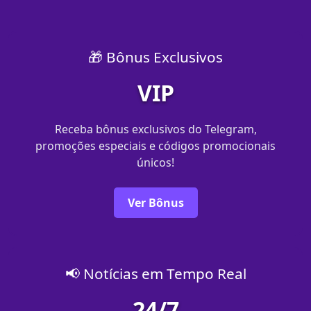
🎁 Bônus Exclusivos
VIP
Receba bônus exclusivos do Telegram,
promoções especiais e códigos promocionais
únicos!
Ver Bônus
📢 Notícias em Tempo Real
24/7