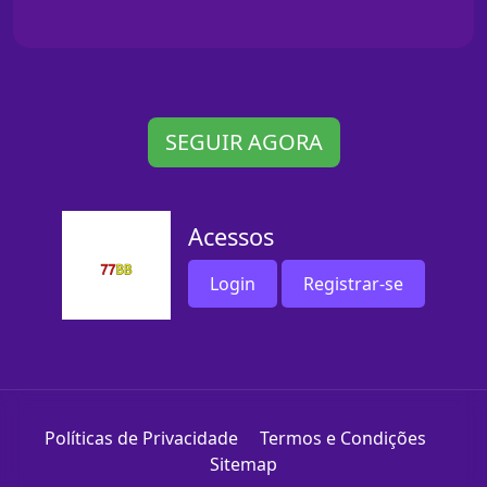
SEGUIR AGORA
Acessos
Login
Registrar-se
Políticas de Privacidade
Termos e Condições
Sitemap