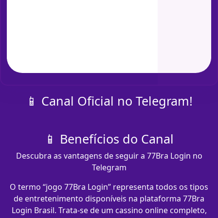
📱 Canal Oficial no Telegram!
📱 Benefícios do Canal
Descubra as vantagens de seguir a 77Bra Login no
Telegram
O termo “jogo 77Bra Login” representa todos os tipos
de entretenimento disponíveis na plataforma 77Bra
Login Brasil. Trata-se de um cassino online completo,