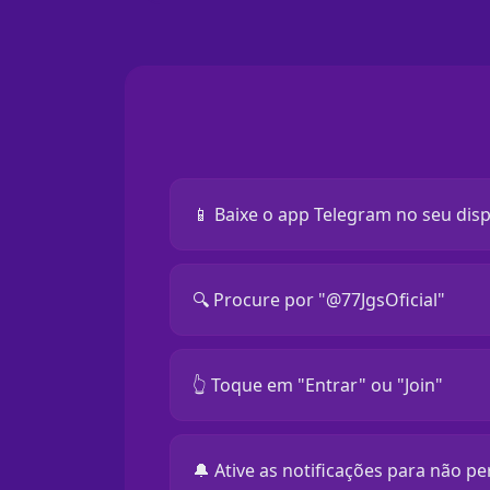
📱 Baixe o app Telegram no seu disp
🔍 Procure por "@77JgsOficial"
👆 Toque em "Entrar" ou "Join"
🔔 Ative as notificações para não p