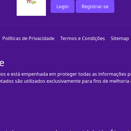
Login
Registrar-se
Políticas de Privacidade
Termos e Condições
Sitemap
de
ários e está empenhada em proteger todas as informações p
tados são utilizados exclusivamente para fins de melhoria