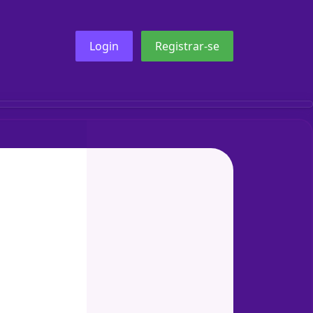
Login
Registrar-se