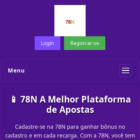
Login
Registrar-se
Menu
📱 78N A Melhor Plataforma
de Apostas
Cadastre-se na 78N para ganhar bônus no
cadastro e em cada recarga. Com a 78N, você tem