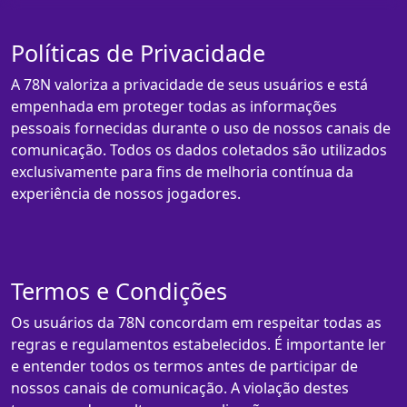
Políticas de Privacidade
A 78N valoriza a privacidade de seus usuários e está
empenhada em proteger todas as informações
pessoais fornecidas durante o uso de nossos canais de
comunicação. Todos os dados coletados são utilizados
exclusivamente para fins de melhoria contínua da
experiência de nossos jogadores.
Termos e Condições
Os usuários da 78N concordam em respeitar todas as
regras e regulamentos estabelecidos. É importante ler
e entender todos os termos antes de participar de
nossos canais de comunicação. A violação destes