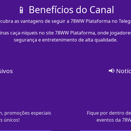
📱 Benefícios do Canal
cubra as vantagens de seguir a 78WW Plataforma no Tele
inas caça-níqueis no site 78WW Plataforma, onde jogadore
segurança e entretenimento de alta qualidade.
sivos
📢 Notí
m, promoções especiais
Fique por dentro d
s únicos!
eventos da 78W