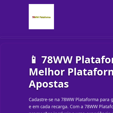
📱 78WW Platafo
Melhor Platafor
Apostas
Cadastre-se na 78WW Plataforma para 
e em cada recarga. Com a 78WW Platafo