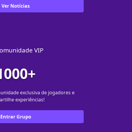
Ver Notícias
Comunidade VIP
1000+
unidade exclusiva de jogadores e
rtilhe experiências!
Entrar Grupo