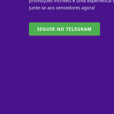
promoções incríveis e uma experiência d
Junte-se aos vencedores agora!
SEGUIR NO TELEGRAM