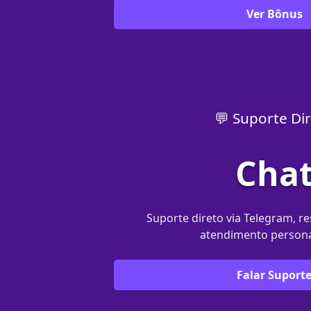
Ver Bônus
💬 Suporte Di
Cha
Suporte direto via Telegram, r
atendimento persona
Falar Suport