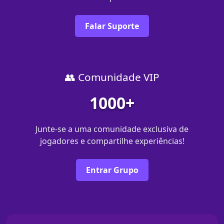
Falar Suporte
👥 Comunidade VIP
1000+
Junte-se a uma comunidade exclusiva de
jogadores e compartilhe experiências!
Entrar Grupo