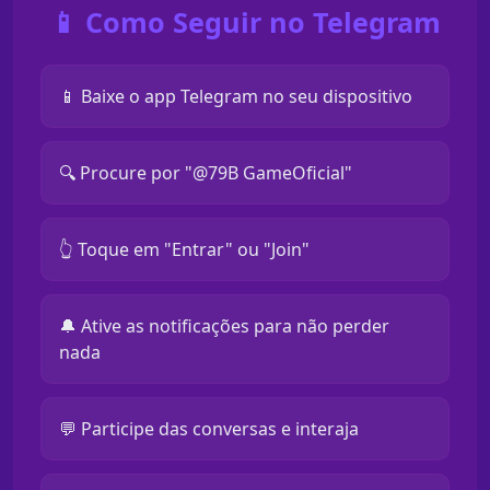
📱 Como Seguir no Telegram
📱 Baixe o app Telegram no seu dispositivo
🔍 Procure por "@79B GameOficial"
👆 Toque em "Entrar" ou "Join"
🔔 Ative as notificações para não perder
nada
💬 Participe das conversas e interaja