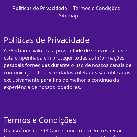
Políticas de Privacidade
Termos e Condições
Sitemap
Políticas de Privacidade
A 79B Game valoriza a privacidade de seus usuários e
está empenhada em proteger todas as informações
pessoais fornecidas durante o uso de nossos canais de
comunicação. Todos os dados coletados são utilizados
exclusivamente para fins de melhoria contínua da
experiência de nossos jogadores.
Termos e Condições
Os usuários da 79B Game concordam em respeitar