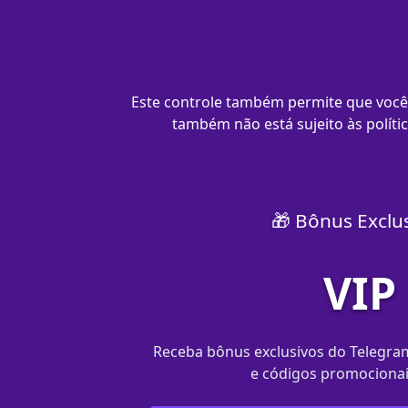
Este controle também permite que você f
também não está sujeito às políti
🎁 Bônus Exclu
VIP
Receba bônus exclusivos do Telegra
e códigos promocionai