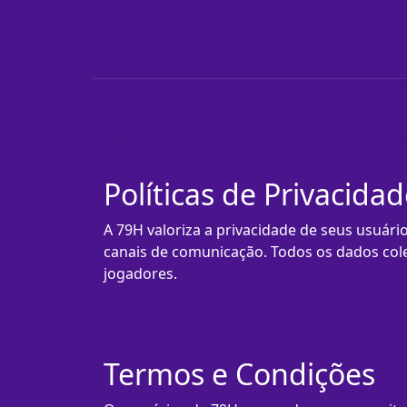
Políticas de Privacida
A 79H valoriza a privacidade de seus usuár
canais de comunicação. Todos os dados cole
jogadores.
Termos e Condições