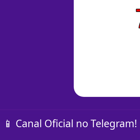
📱 Canal Oficial no Telegram!