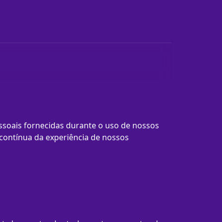
ssoais fornecidas durante o uso de nossos
 contínua da experiência de nossos