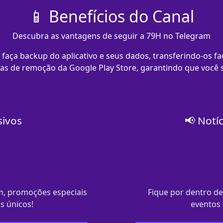
📱 Benefícios do Canal
Descubra as vantagens de seguir a 79H no Telegram
aça backup do aplicativo e seus dados, transferindo-os fa
cas de remoção da Google Play Store, garantindo que você 
sivos
📢 Notí
m, promoções especiais
Fique por dentro d
s únicos!
eventos