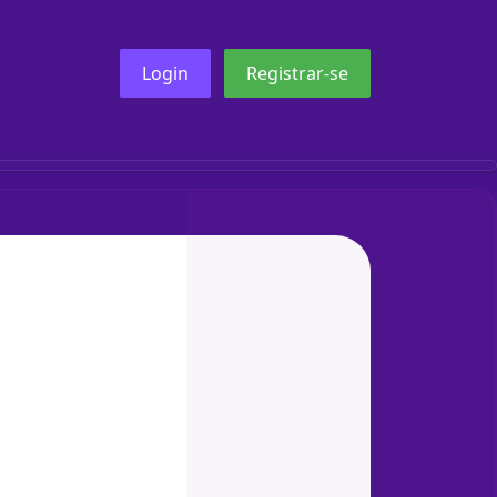
Login
Registrar-se