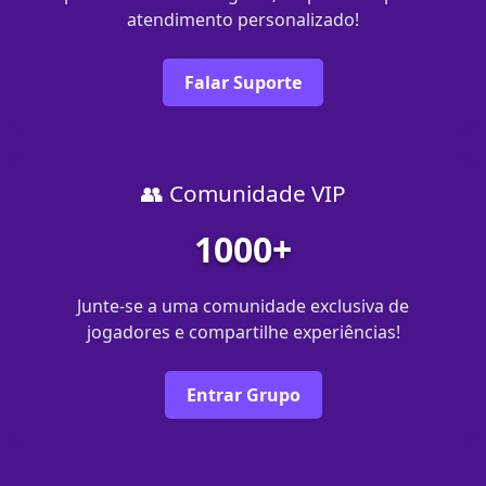
atendimento personalizado!
Falar Suporte
👥 Comunidade VIP
1000+
Junte-se a uma comunidade exclusiva de
jogadores e compartilhe experiências!
Entrar Grupo