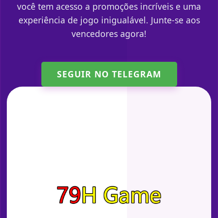
você tem acesso a promoções incríveis e uma
experiência de jogo inigualável. Junte-se aos
vencedores agora!
SEGUIR NO TELEGRAM