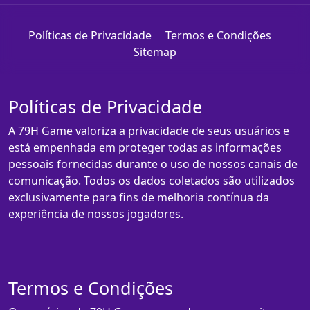
Políticas de Privacidade
Termos e Condições
Sitemap
Políticas de Privacidade
A 79H Game valoriza a privacidade de seus usuários e
está empenhada em proteger todas as informações
pessoais fornecidas durante o uso de nossos canais de
comunicação. Todos os dados coletados são utilizados
exclusivamente para fins de melhoria contínua da
experiência de nossos jogadores.
Termos e Condições