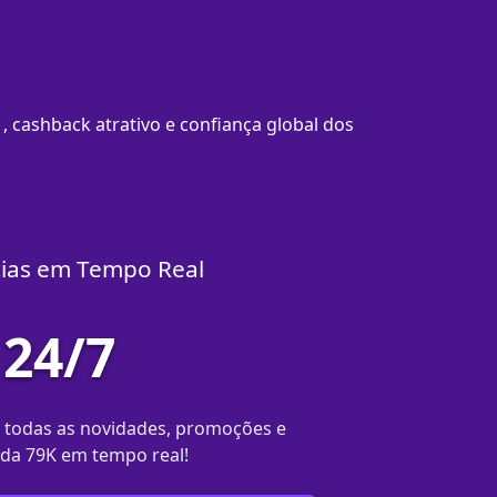
, cashback atrativo e confiança global dos
cias em Tempo Real
24/7
e todas as novidades, promoções e
 da 79K em tempo real!