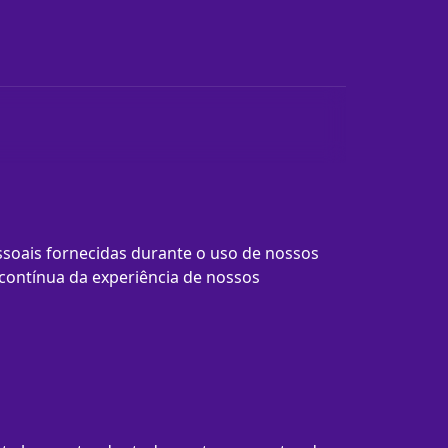
ssoais fornecidas durante o uso de nossos
 contínua da experiência de nossos