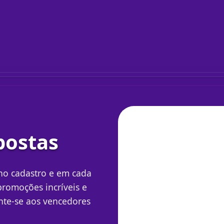
postas
no cadastro e em cada
promoções incríveis e
unte-se aos vencedores