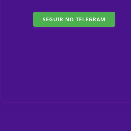
SEGUIR NO TELEGRAM