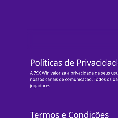
Políticas de Privacida
A 79X Win valoriza a privacidade de seus u
nossos canais de comunicação. Todos os dad
jogadores.
Termos e Condições