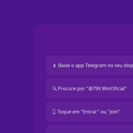
📱 Baixe o app Telegram no seu disp
🔍 Procure por "@79X WinOficial"
👆 Toque em "Entrar" ou "Join"