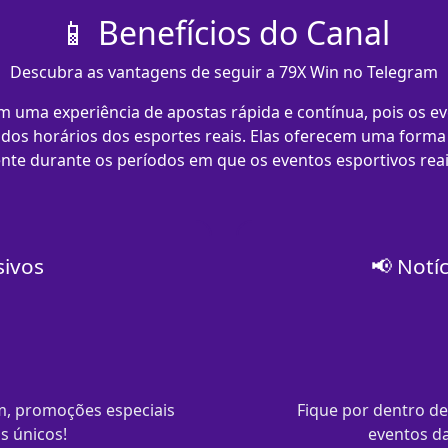
📱 Benefícios do Canal
Descubra as vantagens de seguir a 79X Win no Telegram
m uma experiência de apostas rápida e contínua, pois os ev
dos horários dos esportes reais. Elas oferecem uma forma 
ente durante os períodos em que os eventos esportivos rea
sivos
📢 Notí
m, promoções especiais
Fique por dentro d
s únicos!
eventos d