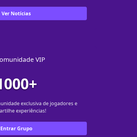
Ver Notícias
Comunidade VIP
1000+
unidade exclusiva de jogadores e
rtilhe experiências!
Entrar Grupo