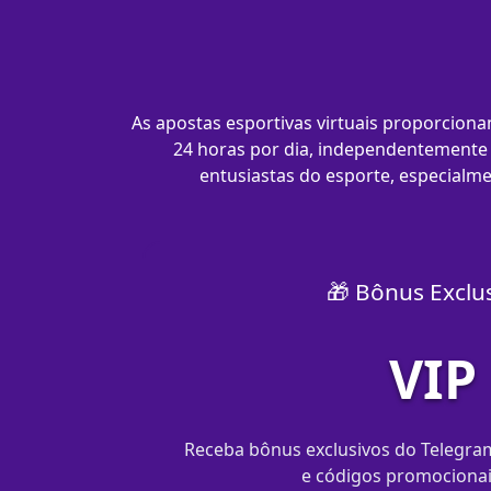
As apostas esportivas virtuais proporciona
24 horas por dia, independentemente 
entusiastas do esporte, especialm
🎁 Bônus Exclu
VIP
Receba bônus exclusivos do Telegra
e códigos promocionai