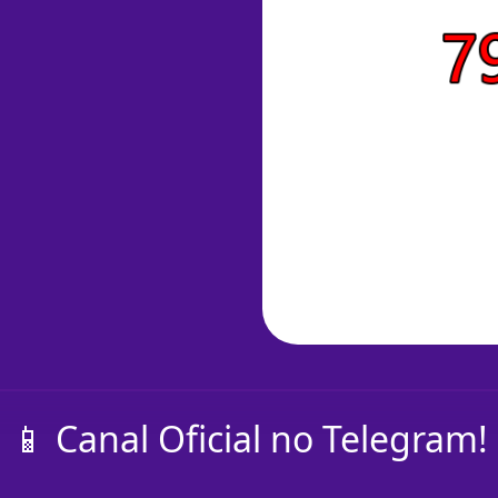
📱 Canal Oficial no Telegram!