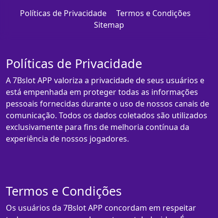
Políticas de Privacidade
Termos e Condições
Sitemap
Políticas de Privacidade
A 7Bslot APP valoriza a privacidade de seus usuários e
está empenhada em proteger todas as informações
pessoais fornecidas durante o uso de nossos canais de
comunicação. Todos os dados coletados são utilizados
exclusivamente para fins de melhoria contínua da
experiência de nossos jogadores.
Termos e Condições
Os usuários da 7Bslot APP concordam em respeitar