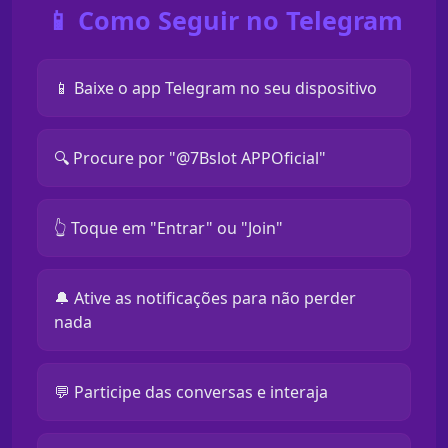
📱 Como Seguir no Telegram
📱 Baixe o app Telegram no seu dispositivo
🔍 Procure por "@7Bslot APPOficial"
👆 Toque em "Entrar" ou "Join"
🔔 Ative as notificações para não perder
nada
💬 Participe das conversas e interaja