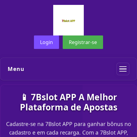
Login
Registrar-se
Menu
📱 7Bslot APP A Melhor
Plataforma de Apostas
Cadastre-se na 7Bslot APP para ganhar bônus no
cadastro e em cada recarga. Com a 7Bslot APP,