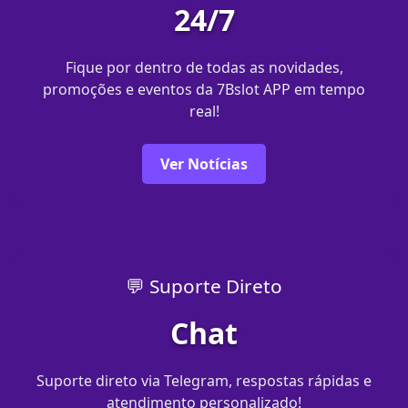
24/7
Fique por dentro de todas as novidades,
promoções e eventos da 7Bslot APP em tempo
real!
Ver Notícias
💬 Suporte Direto
Chat
Suporte direto via Telegram, respostas rápidas e
atendimento personalizado!