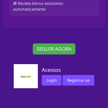
🎁 Receba bônus exclusivos
automaticamente
SEGUIR AGORA
Acessos
Login
Registrar-se