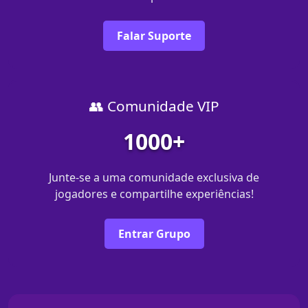
Falar Suporte
👥 Comunidade VIP
1000+
Junte-se a uma comunidade exclusiva de
jogadores e compartilhe experiências!
Entrar Grupo