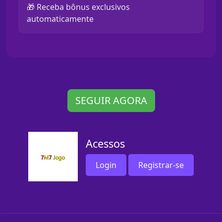
🎁 Receba bônus exclusivos
automaticamente
SEGUIR AGORA
Acessos
Login
Registrar-se