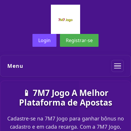
Login
Registrar-se
Menu
📱 7M7 Jogo A Melhor
Plataforma de Apostas
Cadastre-se na 7M7 Jogo para ganhar bônus no
cadastro e em cada recarga. Com a 7M7 Jogo,