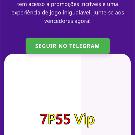
tem acesso a promoções incríveis e uma
experiência de jogo inigualável. Junte-se aos
vencedores agora!
SEGUIR NO TELEGRAM