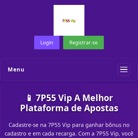
Login
Registrar-se
Menu
📱 7P55 Vip A Melhor
Plataforma de Apostas
Cadastre-se na 7P55 Vip para ganhar bônus no
cadastro e em cada recarga. Com a 7P55 Vip, você