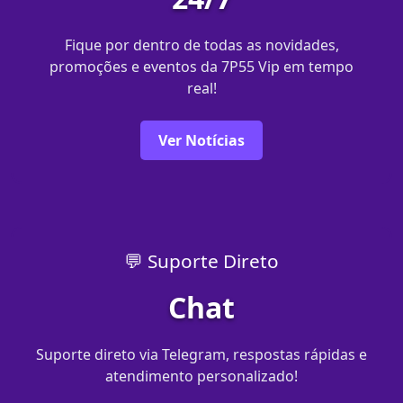
Fique por dentro de todas as novidades,
promoções e eventos da 7P55 Vip em tempo
real!
Ver Notícias
💬 Suporte Direto
Chat
Suporte direto via Telegram, respostas rápidas e
atendimento personalizado!