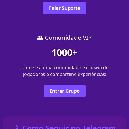
Falar Suporte
👥 Comunidade VIP
1000+
Junte-se a uma comunidade exclusiva de
jogadores e compartilhe experiências!
Entrar Grupo
📱 Como Seguir no Telegram