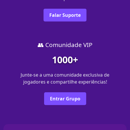
Falar Suporte
👥 Comunidade VIP
1000+
Junte-se a uma comunidade exclusiva de
jogadores e compartilhe experiências!
Entrar Grupo