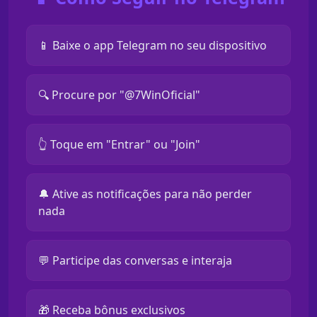
📱 Baixe o app Telegram no seu dispositivo
🔍 Procure por "@7WinOficial"
👆 Toque em "Entrar" ou "Join"
🔔 Ative as notificações para não perder
nada
💬 Participe das conversas e interaja
🎁 Receba bônus exclusivos