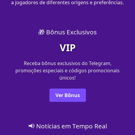
a jogadores de diferentes origens e preferências.
🎁 Bônus Exclusivos
VIP
Receba bônus exclusivos do Telegram,
promoções especiais e códigos promocionais
únicos!
Ver Bônus
📢 Notícias em Tempo Real