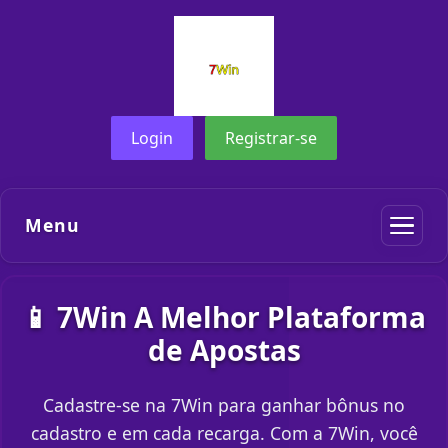
Login
Registrar-se
Menu
📱 7Win A Melhor Plataforma
de Apostas
Cadastre-se na 7Win para ganhar bônus no
cadastro e em cada recarga. Com a 7Win, você