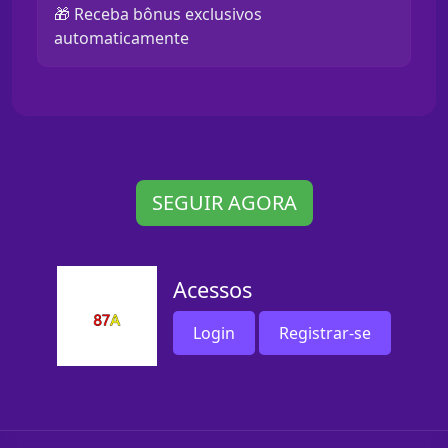
🎁 Receba bônus exclusivos
automaticamente
SEGUIR AGORA
Acessos
Login
Registrar-se