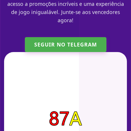
acesso a promoções incríveis e uma experiência
de jogo inigualável. Junte-se aos vencedores
agora!
SEGUIR NO TELEGRAM