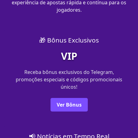
experiência de apostas rápida e contínua para os
jogadores.
🎁 Bônus Exclusivos
VIP
Receba bônus exclusivos do Telegram,
promoções especiais e códigos promocionais
únicos!
Ver Bônus
📢 Notícias em Tempo Real