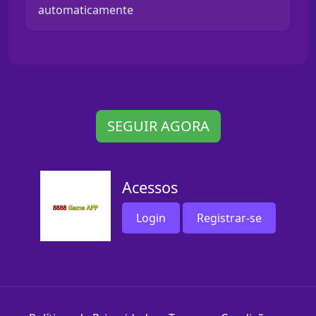
automaticamente
SEGUIR AGORA
Acessos
Login
Registrar-se