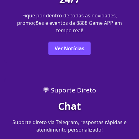
Fique por dentro de todas as novidades,
promoções e eventos da 8888 Game APP em
tempo real!
Ver Notícias
💬 Suporte Direto
Chat
Suporte direto via Telegram, respostas rápidas e
atendimento personalizado!