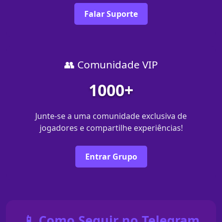
Falar Suporte
👥 Comunidade VIP
1000+
Junte-se a uma comunidade exclusiva de
jogadores e compartilhe experiências!
Entrar Grupo
📱 Como Seguir no Telegram