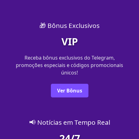
🎁 Bônus Exclusivos
VIP
Receba bônus exclusivos do Telegram,
promoções especiais e códigos promocionais
únicos!
Ver Bônus
📢 Notícias em Tempo Real
24/7