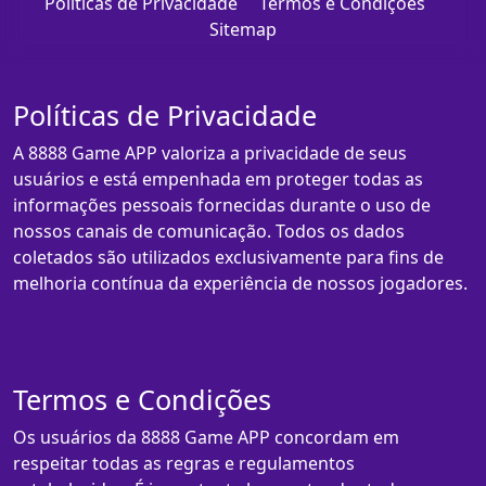
Políticas de Privacidade
Termos e Condições
Sitemap
Políticas de Privacidade
A 8888 Game APP valoriza a privacidade de seus
usuários e está empenhada em proteger todas as
informações pessoais fornecidas durante o uso de
nossos canais de comunicação. Todos os dados
coletados são utilizados exclusivamente para fins de
melhoria contínua da experiência de nossos jogadores.
Termos e Condições
Os usuários da 8888 Game APP concordam em
respeitar todas as regras e regulamentos