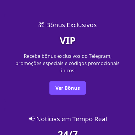
🎁 Bônus Exclusivos
VIP
Receba bônus exclusivos do Telegram,
promoções especiais e códigos promocionais
únicos!
Ver Bônus
📢 Notícias em Tempo Real
24/7