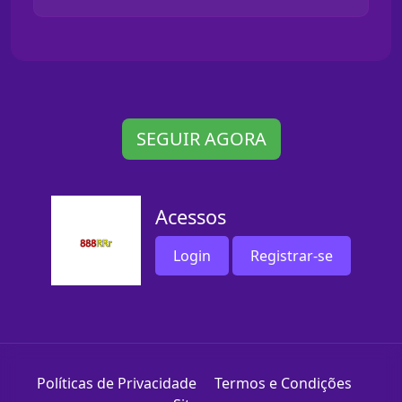
SEGUIR AGORA
Acessos
Login
Registrar-se
Políticas de Privacidade
Termos e Condições