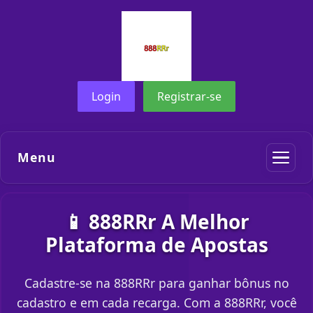
Login
Registrar-se
Menu
📱 888RRr A Melhor
Plataforma de Apostas
Cadastre-se na 888RRr para ganhar bônus no
cadastro e em cada recarga. Com a 888RRr, você