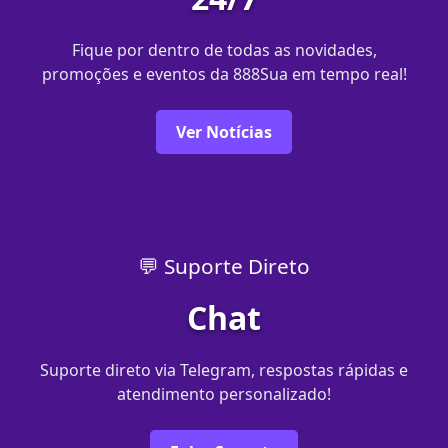
Fique por dentro de todas as novidades,
promoções e eventos da 888Sua em tempo real!
Ver Notícias
💬 Suporte Direto
Chat
Suporte direto via Telegram, respostas rápidas e
atendimento personalizado!