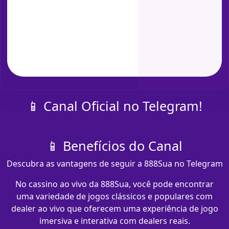
📱 Canal Oficial no Telegram!
📱 Benefícios do Canal
Descubra as vantagens de seguir a 888Sua no Telegram
No cassino ao vivo da 888Sua, você pode encontrar
uma variedade de jogos clássicos e populares com
dealer ao vivo que oferecem uma experiência de jogo
imersiva e interativa com dealers reais.