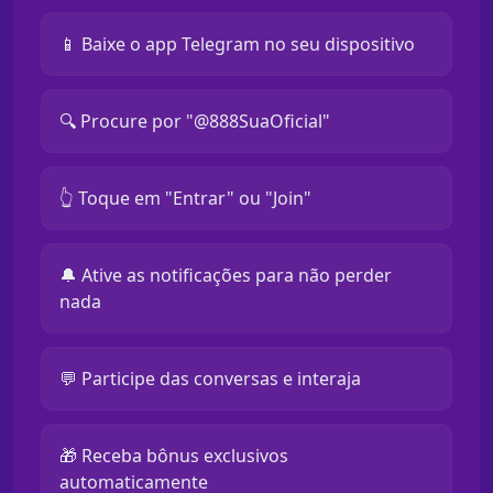
📱 Baixe o app Telegram no seu dispositivo
🔍 Procure por "@888SuaOficial"
👆 Toque em "Entrar" ou "Join"
🔔 Ative as notificações para não perder
nada
💬 Participe das conversas e interaja
🎁 Receba bônus exclusivos
automaticamente