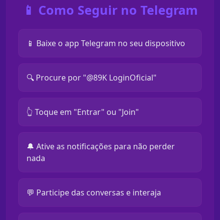
📱 Como Seguir no Telegram
📱 Baixe o app Telegram no seu dispositivo
🔍 Procure por "@89K LoginOficial"
👆 Toque em "Entrar" ou "Join"
🔔 Ative as notificações para não perder
nada
💬 Participe das conversas e interaja