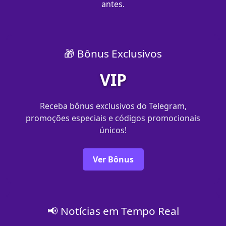
antes.
🎁 Bônus Exclusivos
VIP
Receba bônus exclusivos do Telegram,
promoções especiais e códigos promocionais
únicos!
Ver Bônus
📢 Notícias em Tempo Real