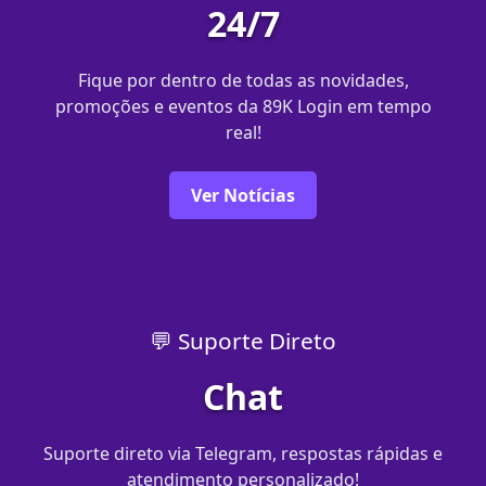
24/7
Fique por dentro de todas as novidades,
promoções e eventos da 89K Login em tempo
real!
Ver Notícias
💬 Suporte Direto
Chat
Suporte direto via Telegram, respostas rápidas e
atendimento personalizado!