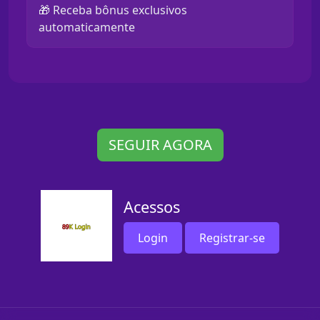
🎁 Receba bônus exclusivos
automaticamente
SEGUIR AGORA
Acessos
Login
Registrar-se