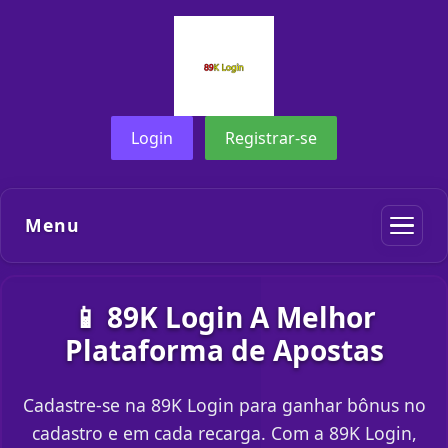
Login
Registrar-se
Menu
📱 89K Login A Melhor
Plataforma de Apostas
Cadastre-se na 89K Login para ganhar bônus no
cadastro e em cada recarga. Com a 89K Login,