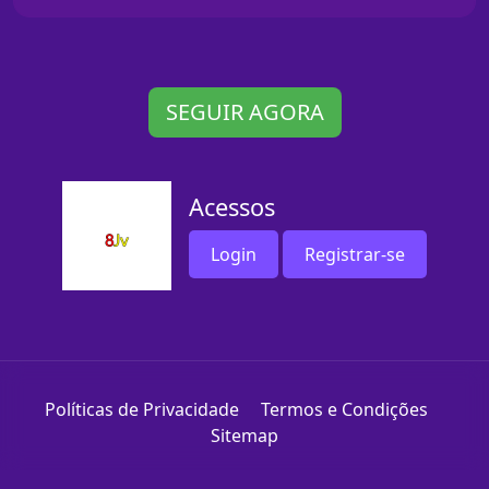
SEGUIR AGORA
Acessos
Login
Registrar-se
Políticas de Privacidade
Termos e Condições
Sitemap