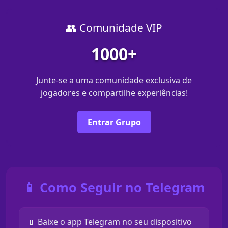
👥 Comunidade VIP
1000+
Junte-se a uma comunidade exclusiva de
jogadores e compartilhe experiências!
Entrar Grupo
📱 Como Seguir no Telegram
📱 Baixe o app Telegram no seu dispositivo