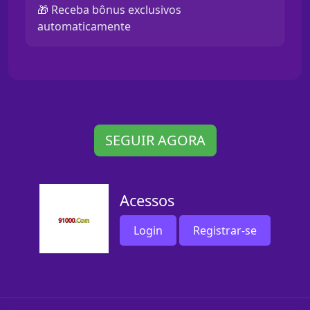
🎁 Receba bônus exclusivos
automaticamente
SEGUIR AGORA
Acessos
Login
Registrar-se