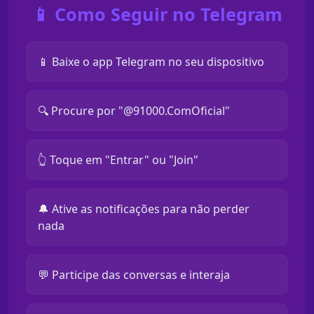
📱 Como Seguir no Telegram
📱 Baixe o app Telegram no seu dispositivo
🔍 Procure por "@91000.ComOficial"
👆 Toque em "Entrar" ou "Join"
🔔 Ative as notificações para não perder
nada
💬 Participe das conversas e interaja