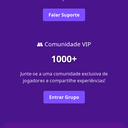
Falar Suporte
👥 Comunidade VIP
1000+
Junte-se a uma comunidade exclusiva de
jogadores e compartilhe experiências!
Entrar Grupo