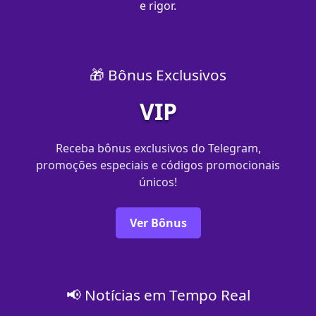
e rigor.
🎁 Bônus Exclusivos
VIP
Receba bônus exclusivos do Telegram,
promoções especiais e códigos promocionais
únicos!
Ver Bônus
📢 Notícias em Tempo Real