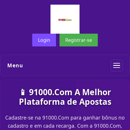
Login
Registrar-se
Menu
📱 91000.Com A Melhor
Plataforma de Apostas
Cadastre-se na 91000.Com para ganhar bônus no
cadastro e em cada recarga. Com a 91000.Com,